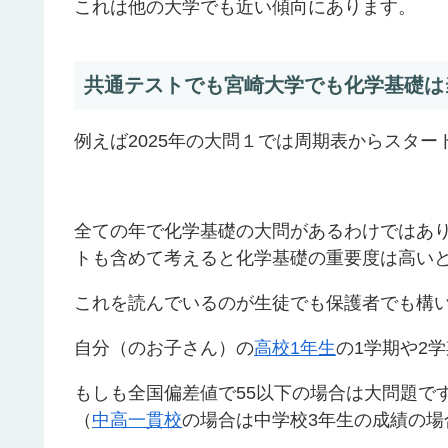
これは他の大学でも近い傾向にあります。
共通テストでも宮崎大学でも化学基礎は
例えば2025年の大問１では周期表からスタ
全ての年で化学基礎の大問があるわけではあ
トも含めて考えると化学基礎の重要度は高い
これを読んでいるのが生徒でも保護者でも構
自分（のお子さん）の
高校1年生
の1学期や2
もしも全国偏差値で55以下の場合は大問題で
（
中高一貫校
の場合は中学校3年生の成績の場