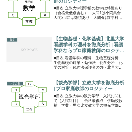
師のロジティー
■目次 立教大学理学部の数学は特徴あり
（合格最低点含む） 大問1は小問集合
大問2,3には微積あり 大問4は数学科専
用 まとめ保護者の方へ理学部と環境学
部の数学立教大学で純粋な理系学部は理
学部のみ。理系数学（ⅠAⅡBⅢC）が必
要なのは理学部...
【生物基礎・化学基礎】北里大学
化学
看護学科の理科を徹底分析 | 看護
学科ならプロ家庭教師のロジティ
ー
■目次 看護学科の理科 生物基礎分析
生物基礎の対策・勉強法 化学分析 化
学の対策・勉強法保護者の方へ北里大学
看護学科の理科北里大学に限らず、多く
の看護学科で理科は選択科目のことが多
いです。北里の看護では、化学基礎生物
【観光学部】立教大学を徹底分析
大学分析
基礎数学ⅠAの中から１...
| プロ家庭教師のロジティー
■目次 立教大学の観光学部 入試に関し
て（入試科目） 合格最低点 併願校候
補 学費・男女比立教大学の観光学部観
光学部は日本中にそこまで多くなく、私
立大学では立教大学がトップの１つと言
われています。立教大学の中でも看板学
部の１つにカウントする...