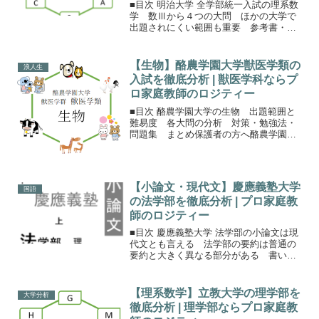
■目次 明治大学 全学部統一入試の理系数
学 数Ⅲから４つの大問 ほかの大学で
出題されにくい範囲も重要 参考書・問
題集 まとめ保護者の方へ明治大学 全学
部統一入試の理系数学明治大学の学力が
重要な入試である一般選抜は、全学部統
【生物】酪農学園大学獣医学類の
浪人生
一入学試験学部別入...
入試を徹底分析 | 獣医学科ならプ
ロ家庭教師のロジティー
■目次 酪農学園大学の生物 出題範囲と
難易度 各大問の分析 対策・勉強法・
問題集 まとめ保護者の方へ酪農学園大
学の生物酪農学園大学の理科は、生物か
化学から1科目選択。時間は60分です。こ
ちらの分析は1期と2期のどちらでも活用
できるように作成...
【小論文・現代文】慶應義塾大学
国語
の法学部を徹底分析 | プロ家庭教
師のロジティー
■目次 慶應義塾大学 法学部の小論文は現
代文とも言える 法学部の要約は普通の
要約と大きく異なる部分がある 書いて
添削するだけでは不十分 知識を補填す
るだけで有利法学部の小論文慶應義塾大
学 法学部の小論文は、要約と自分の意
【理系数学】立教大学の理学部を
大学分析
見の2本立て。科目名...
徹底分析 | 理学部ならプロ家庭教