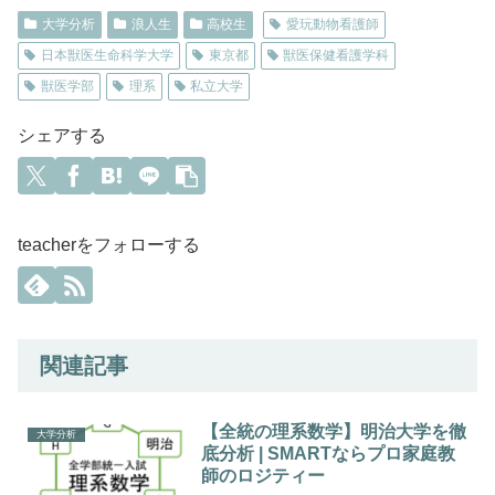
大学分析
浪人生
高校生
愛玩動物看護師
日本獣医生命科学大学
東京都
獣医保健看護学科
獣医学部
理系
私立大学
シェアする
teacherをフォローする
関連記事
【全統の理系数学】明治大学を徹
大学分析
底分析 | SMARTならプロ家庭教
師のロジティー