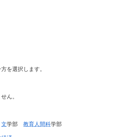
一方を選択します。
ません。
部
文
学部
教育人間科
学部