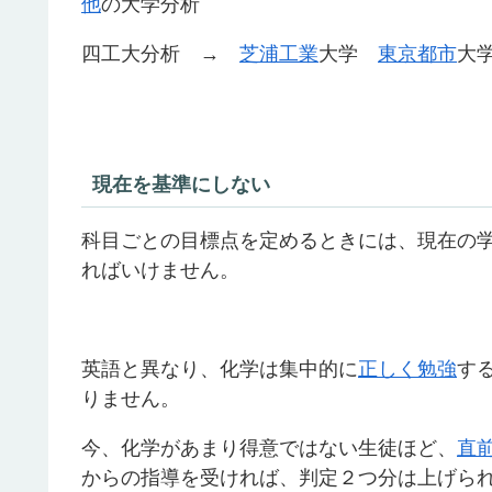
他
の大学分析
四工大分析 →
芝浦工業
大学
東京都市
大
現在を基準にしない
科目ごとの目標点を定めるときには、現在の
ればいけません。
英語と異なり、化学は集中的に
正しく勉強
す
りません。
今、化学があまり得意ではない生徒ほど、
直
からの指導を受ければ、判定２つ分は上げら