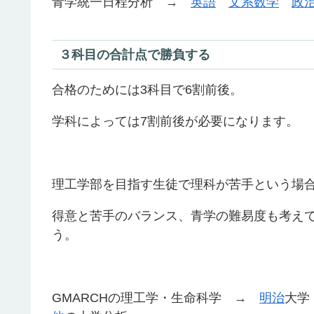
青学統一日程分析 →
英語
文系数学
政
３科目の合計点で勝負する
合格のためには3科目で6割前後。
学科によっては7割前後が必要になります。
理工学部を目指す生徒で理科が苦手という場
得意と苦手のバランス、青学の難易度も考え
う。
GMARCHの理工学・生命科学 →
明治
大