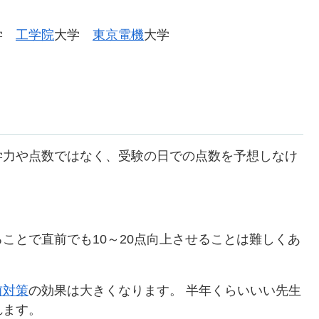
学
工学院
大学
東京電機
大学
学力や点数ではなく、受験の日での点数を予想しなけ
ることで直前でも10～20点向上させることは難しくあ
前対策
の効果は大きくなります。 半年くらいいい先生
れます。