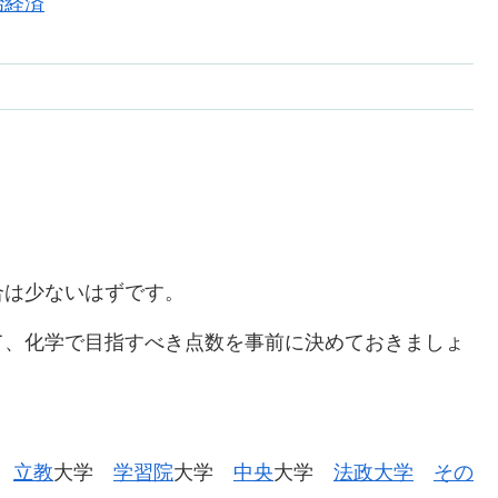
治経済
合は少ないはずです。
て、化学で目指すべき点数を事前に決めておきましょ
学
立教
大学
学習院
大学
中央
大学
法政大学
その