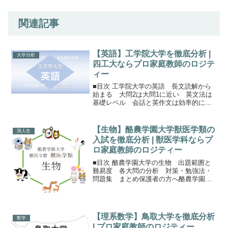
関連記事
【英語】工学院大学を徹底分析 |
大学分析
四工大ならプロ家庭教師のロジテ
ィー
■目次 工学院大学の英語 長文読解から
始まる 大問2は大問1に近い 英文法は
基礎レベル 会話と英作文は効率的に
まとめ保護者の方へ工学院の英語工学院
大学のメインの試験はA日程、そして次い
で定員が多い個別試験がS日程です。この
【生物】酪農学園大学獣医学類の
浪人生
2つの試験は問題...
入試を徹底分析 | 獣医学科ならプ
ロ家庭教師のロジティー
■目次 酪農学園大学の生物 出題範囲と
難易度 各大問の分析 対策・勉強法・
問題集 まとめ保護者の方へ酪農学園大
学の生物酪農学園大学の理科は、生物か
化学から1科目選択。時間は60分です。こ
ちらの分析は1期と2期のどちらでも活用
できるように作成...
【理系数学】鳥取大学を徹底分析
数学
| プロ家庭教師のロジティー