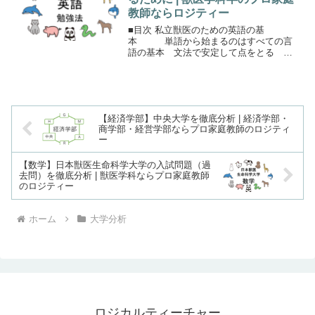
教師ならロジティー
■目次 私立獣医のための英語の基
本 単語から始まるのはすべての言
語の基本 文法で安定して点をとる 長
文読解は難易度と自己分析 まとめ私立
獣医のための英語の基本こちらの解説で
は、私立の獣医学科の中でも、 日本大学
北里大学 岡山理科大学 ...
【経済学部】中央大学を徹底分析 | 経済学部・
商学部・経営学部ならプロ家庭教師のロジティ
ー
【数学】日本獣医生命科学大学の入試問題（過
去問）を徹底分析 | 獣医学科ならプロ家庭教師
のロジティー
ホーム
大学分析
ロジカルティーチャー