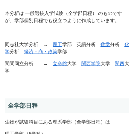
本分析は 一般選抜入学試験（全学部日程） のものです
が、学部個別日程でも役立つように作成しています。
同志社大学分析 →
理工
学部 英語分析
数学
分析
化
学
分析
経済・商・政策
学部
関関同立分析 →
立命館
大学
関西学院
大学
関西
大
学
全学部日程
生物が試験科目にある理系学部（全学部日程）は
理工学部（6学科）