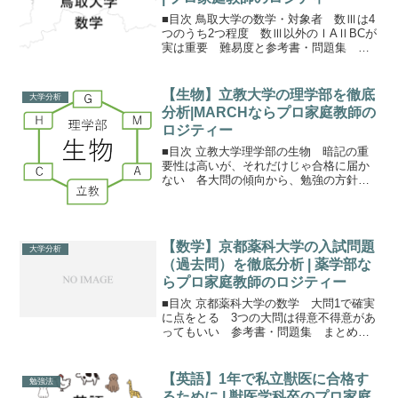
■目次 鳥取大学の数学・対象者 数Ⅲは4
つのうち2つ程度 数Ⅲ以外のⅠAⅡBCが
実は重要 難易度と参考書・問題集 ま
とめ保護者の方へ鳥取大学の数学鳥取大
学は数学の問題は数Ⅲが入る理系数学 数
Ⅲがない文系数学の2種類です。工学部や
【生物】立教大学の理学部を徹底
大学分析
医学部（医学...
分析|MARCHならプロ家庭教師の
ロジティー
■目次 立教大学理学部の生物 暗記の重
要性は高いが、それだけじゃ合格に届か
ない 各大問の傾向から、勉強の方針が
わかる 参考書・問題集 まとめ保護者
の方へ立教大学理学部の生物理学部では
理科は必須ですが、学科によって理科の
選択できる科目が異なり...
【数学】京都薬科大学の入試問題
大学分析
（過去問）を徹底分析 | 薬学部な
らプロ家庭教師のロジティー
■目次 京都薬科大学の数学 大問1で確実
に点をとる 3つの大問は得意不得意があ
ってもいい 参考書・問題集 まとめ保
護者の方へ京都薬科大学の数学京都薬科
大学には複数の試験方式がありますが、
メインは一般選抜前期（旧B方式）。360
【英語】1年で私立獣医に合格す
勉強法
人の定員のうち...
るために | 獣医学科卒のプロ家庭