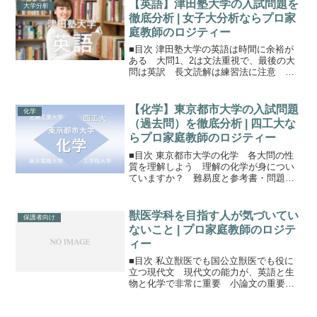
【英語】津田塾大学の入試問題を
す。学部は学芸学部：5...
大学分析
徹底分析 | 女子大分析ならプロ家
庭教師のロジティー
■目次 津田塾大学の英語は時間に余裕が
ある 大問1、2は文法重視で、最後の大
問は英訳 長文読解は練習法に注意 参
考書・問題集 まとめ保護者の方へ 津田
塾大学の英語は必須科目津田塾大学の一
般選抜におけるメインの受験方式はA方式
【化学】東京都市大学の入試問題
化学
（Amazonリ...
（過去問）を徹底分析 | 四工大な
らプロ家庭教師のロジティー
■目次 東京都市大学の化学 各大問の性
質を理解しよう 理解の化学が身につい
ていますか？ 難易度と参考書・問題
集 まとめ保護者の方へ東京都市大学の
化学東京都市大学では、2月1～3日の前期
試験がメイン。前期試験の化学を分析し
獣医学科を目指す人が気づいてい
保護者向け
ています。理科の選択...
ないこと | プロ家庭教師のロジテ
ィー
■目次 私立獣医でも国公立獣医でも役に
立つ現代文 現代文の能力が、英語と生
物と化学で非常に重要 小論文の重要性
が受験でも高まっている 受験では必須
科目ではないが、入学後は現代文が必須