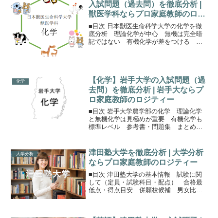
入試問題（過去問）を徹底分析 |
獣医学科ならプロ家庭教師のロジ
ティー
■目次 日本獣医生命科学大学の化学を徹
底分析 理論化学が中心 無機は完全暗
記ではない 有機化学が差をつける 参
考書・問題集まとめ日本獣医生命科学大
学の化学を徹底分析日本獣医生命科学大
学の獣医学科では、1回試験と3回試験が
英数理のすべてが日獣...
【化学】岩手大学の入試問題（過
化学
去問）を徹底分析 | 岩手大ならプ
ロ家庭教師のロジティー
■目次 岩手大学農学部の化学 理論化学
と無機化学は見極めが重要 有機化学も
標準レベル 参考書・問題集 まとめ保
護者の方へ岩手大学農学部の化学岩手大
学の化学は獣医学部・農学部・理工学
部・教育学部の受験で選択できます。時
津田塾大学を徹底分析 | 大学分析
大学分析
間は120分。理工学部の...
ならプロ家庭教師のロジティー
■目次 津田塾大学の基本情報 試験に関
して（定員・試験科目・配点） 合格最
低点・得点目安 併願校候補 男女比・
現役浪人比・学費津田塾大学に合格する
のための基本情報津田塾大学は2学部なが
ら広い学びを提供している女子大学で