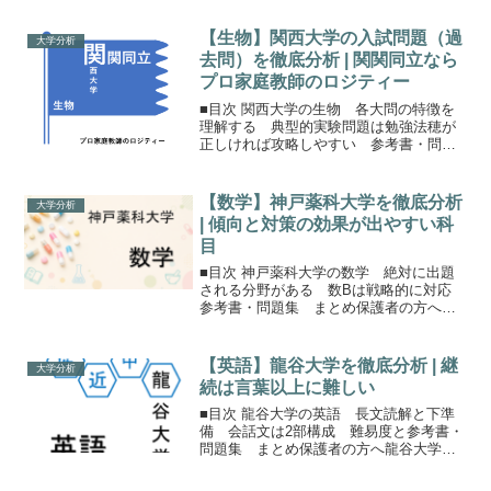
われています。立教大学の中でも看板学
部の１つにカウントする...
【生物】関西大学の入試問題（過
大学分析
去問）を徹底分析 | 関関同立なら
プロ家庭教師のロジティー
■目次 関西大学の生物 各大問の特徴を
理解する 典型的実験問題は勉強法穂が
正しければ攻略しやすい 参考書・問題
集 まとめ保護者の方へ関西大学の生物
関西大学をはじめとした関関同立では学
部別入試がなくなり、2021年から全学部
【数学】神戸薬科大学を徹底分析
大学分析
日程（全学部統一入...
| 傾向と対策の効果が出やすい科
目
■目次 神戸薬科大学の数学 絶対に出題
される分野がある 数Bは戦略的に対応
参考書・問題集 まとめ保護者の方へ神
戸薬科大学の数学神戸薬科大学の数学は
80分。範囲は新課程となり、ⅠAⅡBCで
す。数A：場合の数と確率・図形の性質数
【英語】龍谷大学を徹底分析 | 継
大学分析
B：数列数C：...
続は言葉以上に難しい
■目次 龍谷大学の英語 長文読解と下準
備 会話文は2部構成 難易度と参考書・
問題集 まとめ保護者の方へ龍谷大学の
英語龍谷大学の一般選抜入試では、全学
部で英語が必須。公募推薦入試（2科目方