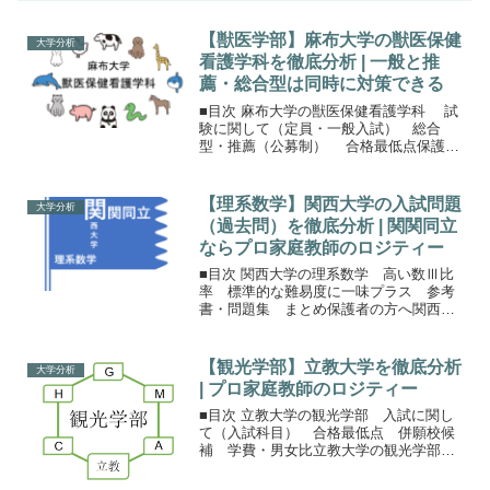
【獣医学部】麻布大学の獣医保健
大学分析
看護学科を徹底分析 | 一般と推
薦・総合型は同時に対策できる
■目次 麻布大学の獣医保健看護学科 試
験に関して（定員・一般入試） 総合
型・推薦（公募制） 合格最低点保護者
の方へ麻布大学の獣医保健看護学科麻布
大学では、2024年4月入学者から、獣医学
部獣医保健看護学科が開設されました。
【理系数学】関西大学の入試問題
大学分析
獣医学部は獣医...
（過去問）を徹底分析 | 関関同立
ならプロ家庭教師のロジティー
■目次 関西大学の理系数学 高い数Ⅲ比
率 標準的な難易度に一味プラス 参考
書・問題集 まとめ保護者の方へ関西大
学の理系数学関西大学をはじめとした関
関同立では学部別入試がなくなり、2021
年から全学部日程（全学部統一入試）に
【観光学部】立教大学を徹底分析
大学分析
なりました。理系数...
| プロ家庭教師のロジティー
■目次 立教大学の観光学部 入試に関し
て（入試科目） 合格最低点 併願校候
補 学費・男女比立教大学の観光学部観
光学部は日本中にそこまで多くなく、私
立大学では立教大学がトップの１つと言