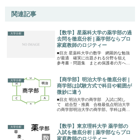
関連記事
【数学】星薬科大学の薬学部の過
大学分析
去問を徹底分析 | 薬学部ならプロ
家庭教師のロジティー
■目次 星薬科大学の数学 網羅的な勉強
が最適 確実に出題される分野を狙え
参考書・問題集 まとめ保護者の方へ星
薬科の数学は標準レベルがメイン星薬科
大学の数学は、大問が6つあります。2025
年１月以降の新課程でも、範囲は
【商学部】明治大学を徹底分析 |
大学分析
ⅠAⅡBC（B：数列、...
商学部は試験方式で科目や範囲が
微妙に違う
■目次 明治大学の商学部 入試に関し
て 総合型・推薦 合格最低点明治大学
の商学部明治大学の商学部。学科は商学
科の一つですが、7つのコースに分かれて
います。また、商学部以外にも経営学部
や政治経済学部が明治大学にはありま
【数学】東京理科大学 薬学部の
大学分析
す。明治大学分析 → ...
入試を徹底分析 | 薬学部ならプロ
家庭教師のロジティー