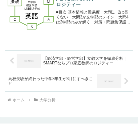
ロジティー
■目次 基本情報と難易度 大問1、2は長
くない 大問3が文学部のメイン 大問4
は2学部のみが解く 対策・問題集保護者
の方へ法政大学の文学部・経営学部・人
間環境学部の英語の基本情報と難易度法
政大学の学部別入試であるA日程では、
文学部 経営学...
【経済学部・経営学部】立教大学を徹底分析 |
SMARTならプロ家庭教師のロジティー
高校受験が終わった中学3年生が3月にすべきこ
と
ホーム
大学分析