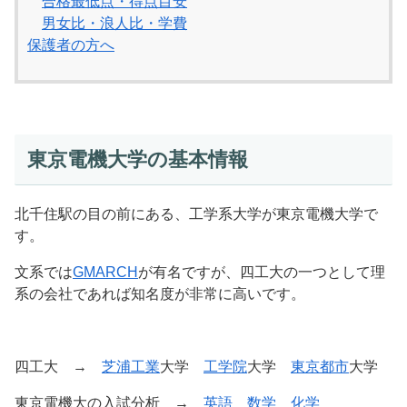
合格最低点・得点目安
男女比・浪人比・学費
保護者の方へ
東京電機大学の基本情報
北千住駅の目の前にある、工学系大学が東京電機大学で
す。
文系では
GMARCH
が有名ですが、四工大の一つとして理
系の会社であれば知名度が非常に高いです。
四工大 →
芝浦工業
大学
工学院
大学
東京都市
大学
東京電機大の入試分析 →
英語
数学
化学