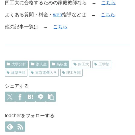
四工大に合格するための家庭教師なら →
こちら
よくある質問・料金・
web
指導などは →
こちら
他の記事一覧は →
こちら
大学分析
浪人生
高校生
四工大
工学部
建築学科
東京電機大学
理工学部
シェアする
teacherをフォローする