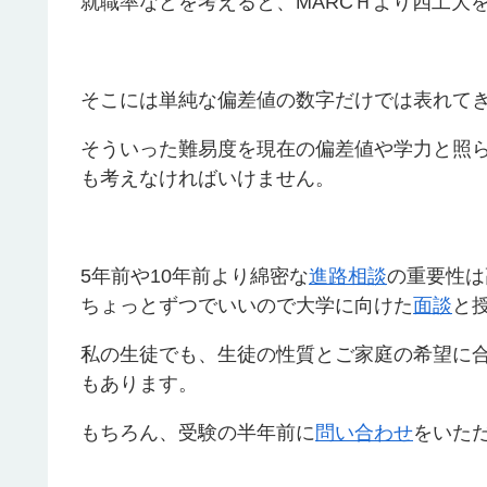
就職率などを考えると、MARCＨより四工大
そこには単純な偏差値の数字だけでは表れて
そういった難易度を現在の偏差値や学力と照
も考えなければいけません。
5年前や10年前より綿密な
進路相談
の重要性は
ちょっとずつでいいので大学に向けた
面談
と
私の生徒でも、生徒の性質とご家庭の希望に
もあります。
もちろん、受験の半年前に
問い合わせ
をいた