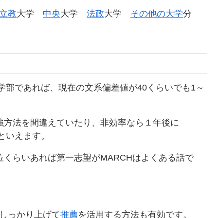
立教
大学
中央
大学
法政
大学
その他の大学
分
学部であれば、現在の文系偏差値が40くらいでも1～
勉強方法を間違えていたり、非効率なら１年後に
といえます。
位くらいあれば第一志望がMARCHはよくある話で
をしっかり上げて
推薦
を活用する方法も有効です。