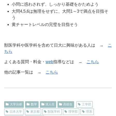
小問に惑わされず、しっかり基礎をかためよう
大問4,5,6は無理をせずに、大問1～3で満点を目指そ
う
黄チャートレベルの完璧を目指そう
獣医学科や医学科を含めて日大に興味がある人は →
こ
ちら
よくある質問・料金・
web
指導などは →
こちら
他の記事一覧は →
こちら
大学分析
数学
浪人生
高校生
工学部
日本大学
東京都
獣医学科
理学部
理系