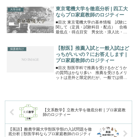
山学院大学の主な入試方式として、学部
別に問題が異なる、一般選抜（個別学部
東京電機大学を徹底分析 | 四工大
大学分析
日程） 全学部問題が共...
ならプロ家庭教師のロジティー
■目次 東京電機大学の基本情報 試験に
関して（定員・試験科目・配点） 合格
最低点・得点目安 男女比・浪人比・学
費保護者の方へ東京電機大学の基本情報
北千住駅の目の前にある、工学系大学が
東京電機大学です。文系ではGMARCHが
【獣医】推薦入試と一般入試はど
保護者向け
有名ですが、四工大...
っちがいいの？にお答えします |
プロ家庭教師のロジティー
■目次 獣医学科で推薦を受けるかどうか
の質問はかなり多い 推薦を受けるメリ
ットは意外と限定的だが、一般では得ら
れないメリットもある 推薦が不合格で
も、一般入試で合格できる 獣医学科に
入って獣医師になるためなら一般メイン
が基本的に有利獣医の推...
【文系数学】立教大学を徹底分析 | プロ家庭教
師のロジティー
【英語】酪農学園大学獣医学類の入試問題を徹
底分析 | 獣医学科ならプロ家庭教師のロジティ