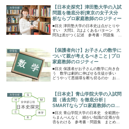
の英語薬学部の英語は大問が4つ（2024年
と2023年は3つ、さらに前にも3つの年は
【日本史探究】津田塾大学の入試
大学分析
複数あ...
問題を徹底分析|東京の女子大分
析ならプロ家庭教師のロジティー
■目次 津田塾大学の日本史は点がとりや
すい 大問1、2はよくあるパターン 大
問3は差がつく記述 参考書・問題集 ま
とめ保護者の方へ津田塾大学の日本史は
ベーシック津田塾大学にはA方式（独自試
験のみ）A方式（外部試験利用 ＋ 独自試
【保護者向け】お子さんの数学に
中学生
験）B方式（...
ついて親が考えるべきこと | プロ
家庭教師のロジティー
■目次 保護者がお子さんの数学に向き合
う 数学は劇的に伸ばせる生徒が多い
どうやって悪循環を断ち切るのか お子
さんの様子が変われば保護者の方も成果
を実感できる数学は得意と不得意が分か
れやすいのに、実は伸ばしやすい数学は
【日本史】青山学院大学の入試問
大学分析
得意な生徒 苦手な生徒...
題（過去問）を徹底分析 |
SMARTならプロ家庭教師のロジ
ティー
■目次 青山学院大学の日本史 全範囲か
らまんべんなく 細かい知識の定着が合
否をわける 参考書・問題集 まとめ保
護者の方へ青山学院大学の日本史探究青