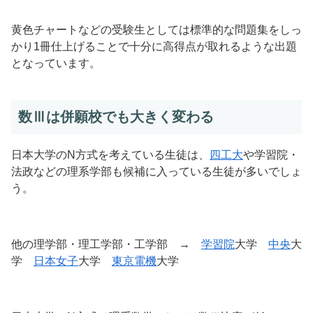
黄色チャートなどの受験生としては標準的な問題集をしっ
かり1冊仕上げることで十分に高得点が取れるような出題
となっています。
数Ⅲは併願校でも大きく変わる
日本大学のN方式を考えている生徒は、
四工大
や学習院・
法政などの理系学部も候補に入っている生徒が多いでしょ
う。
他の理学部・理工学部・工学部 →
学習院
大学
中央
大
学
日本女子
大学
東京電機
大学