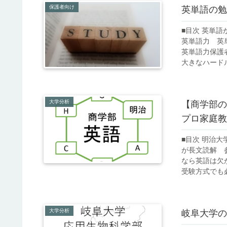
保護者向け
英単語の勉
■目次 英単
英単語力 英
英単語力保護
大きなハードル
大学分析
【商学部の
プロ家庭教
■目次 明治
が長文読解 
なら英語は欠
受験方式でも必
大学分析
岐阜大学の