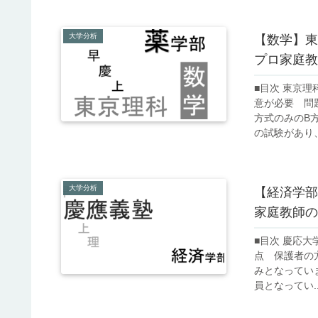
大学分析
【数学】東
プロ家庭教
■目次 東京
意が必要 問
方式のみのB
の試験があり、B
大学分析
【経済学部
家庭教師の
■目次 慶応
点 保護者の
みとなっていま
員となってい..