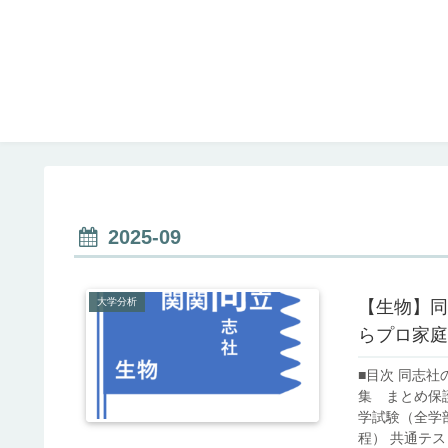
2025-09
大学分析
【生物】同
らプロ家庭
■目次 同志
集 まとめ保
学試験（全学
程） 共通テス