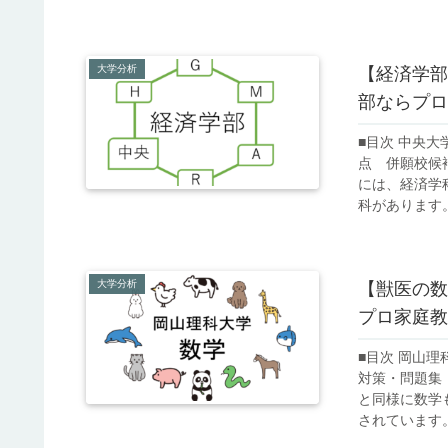
大学分析
【経済学部
部ならプロ
■目次 中央
点 併願校候
には、経済学
科があります。2
大学分析
【獣医の数
プロ家庭教
■目次 岡山
対策・問題集
と同様に数学
されています。