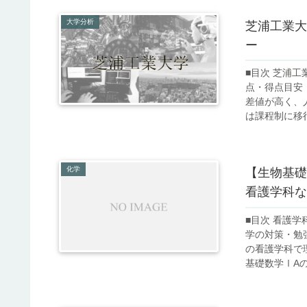
大学分析
芝浦工業大
ー
■目次 芝浦
点・得点目安
差値が高く、
は課程制に移行
化学
【生物基礎
看護学科な
■目次 看護
学の対策・勉
の看護学科で
基礎数学ⅠAの