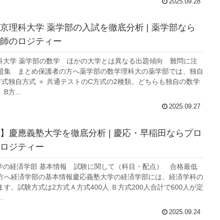
2025.09.28
京理科大学 薬学部の入試を徹底分析 | 薬学部なら
師のロジティー
理科大学 薬学部の数学 ほかの大学とは異なる出題傾向 難問に注
題集 まとめ保護者の方へ薬学部の数学理科大の薬学部では、独自
方式独自方式 ＋ 共通テストのC方式の2種類。どちらも独自の数学
方...
2025.09.27
】慶應義塾大学を徹底分析 | 慶応・早稲田ならプロ
ロジティー
大学の経済学部 基本情報 試験に関して（科目・配点） 合格最低
方へ経済学部の基本情報慶応義塾大学の経済学部には、経済学科の
す。試験方式は2方式Ａ方式400人 Ｂ方式200人合計で600人が定
.
2025.09.24