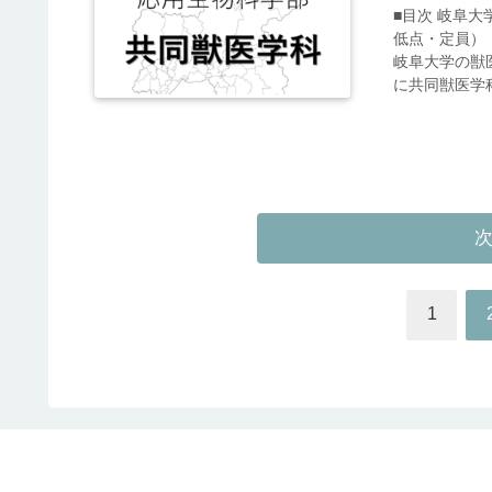
■目次 岐阜
低点・定員）
岐阜大学の獣
に共同獣医学科
1