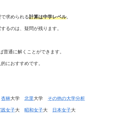
礎で求められる
計算は中学レベル
。
択するのは、疑問が残ります。
ば普通に解くことができます。
人的におすすめです。
学
杏林
大学
北里
大学
その他の大学分析
実践女子
大
昭和女子
大
日本女子
大