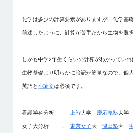
化学は多少の計算要素がありますが、化学基
前述したように、計算が苦手だから生物を選
しかも中学2年生くらいの計算がわかっていれ
生物基礎より明らかに暗記が簡単なので、個
英語と
小論文
は必須です。
看護学科分析 →
上智
大学
慶応義塾
大
女子大分析 →
東京女子
大
津田塾
大