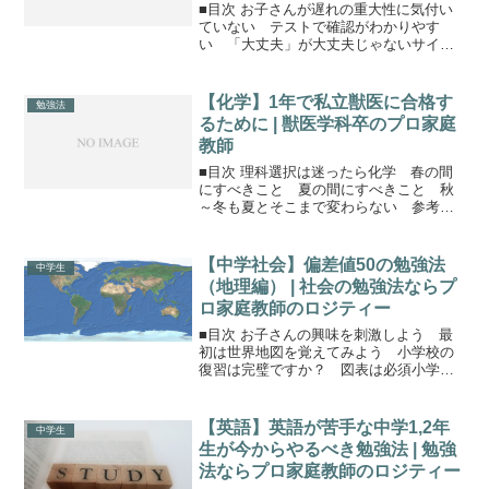
教師のロジティー
■目次 お子さんが遅れの重大性に気付い
ていない テストで確認がわかりやす
い 「大丈夫」が大丈夫じゃないサイ
ン 対処方法はひとりひとり違うお子さ
んは勉強の遅れが大問題だと気付いてい
ない保護者のあなたが、お子さんの勉強
【化学】1年で私立獣医に合格す
勉強法
の遅れに気付かない最大の原...
るために | 獣医学科卒のプロ家庭
教師
■目次 理科選択は迷ったら化学 春の間
にすべきこと 夏の間にすべきこと 秋
～冬も夏とそこまで変わらない 参考
書・問題集 まとめ 保護者の方へこちら
の解説では、私立の獣医学科の中でも主
に 日本大学 北里大学 酪農学園大学（出
【中学社会】偏差値50の勉強法
中学生
題傾向の違いに注...
（地理編） | 社会の勉強法ならプ
ロ家庭教師のロジティー
■目次 お子さんの興味を刺激しよう 最
初は世界地図を覚えてみよう 小学校の
復習は完璧ですか？ 図表は必須小学校
との違いは連結と深さ小学校ではメイン
は日本地理。最近は世界地理も増えて広
さが増していますが、深さが全然違いま
【英語】英語が苦手な中学1,2年
中学生
す。日本の都道府県と県...
生が今からやるべき勉強法 | 勉強
法ならプロ家庭教師のロジティー