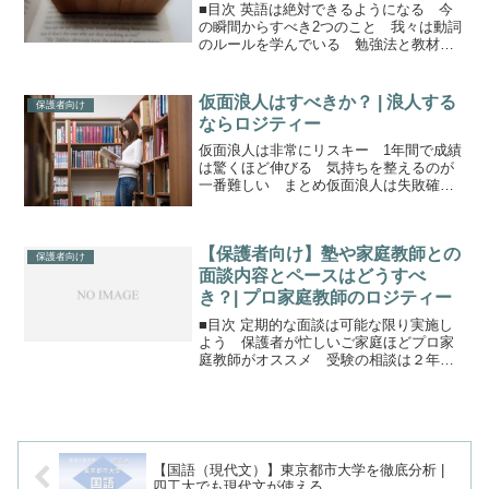
■目次 英語は絶対できるようになる 今
の瞬間からすべき2つのこと 我々は動詞
のルールを学んでいる 勉強法と教材保
護者の方へ英語は積み重ねの科目中学1,2
年で英語が苦手なあなたに言いたいこと
は、「今すぐに改善しないと、最低4,5年
仮面浪人はすべきか？ | 浪人する
保護者向け
は苦労します...
ならロジティー
仮面浪人は非常にリスキー 1年間で成績
は驚くほど伸びる 気持ちを整えるのが
一番難しい まとめ仮面浪人は失敗確率
が非常に高い多くの生徒を見てきた私の
感覚では仮面浪人の成功率は1割未満。当
然ですが、浪人よりも成功率は非常に低
【保護者向け】塾や家庭教師との
いです。（成功する人...
保護者向け
面談内容とペースはどうすべ
き？| プロ家庭教師のロジティー
■目次 定期的な面談は可能な限り実施し
よう 保護者が忙しいご家庭ほどプロ家
庭教師がオススメ 受験の相談は２年前
と１年半前と１年前が重要 面談をしに
くい塾や家庭教師は要注意面談の重要性
は意外と知られていない保護者の方で、
「勉強や受験のことはわ...
【国語（現代文）】東京都市大学を徹底分析 |
四工大でも現代文が使える