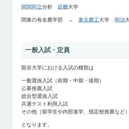
関関同立
分析
近畿
大学
関東の有名農学部 →
東京農工
大学
明治
一般入試・定員
龍谷大学における入試の種類は
一般選抜入試（前期・中期・後期）
公募推薦入試
総合型選抜入試
共通テスト利用入試
その他（留学生や内部進学、指定校推薦など
となります。