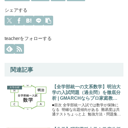
シェアする
teacherをフォローする
関連記事
【全学部統一の文系数学】明治大
大学分析
学の入試問題（過去問）を徹底分
析 | GMARCHならプロ家庭教師
のロジティー
■目次 全学部統一入試では数学が保険に
なる 明確な出題傾向がある 難易度は共
通テストちょっと上 勉強方法・問題集：
勉強の中心はセンター（共通テストでは
ない） まとめ保護者の方へ文系でも数学
選択が受験を有利にする明治大学の全学