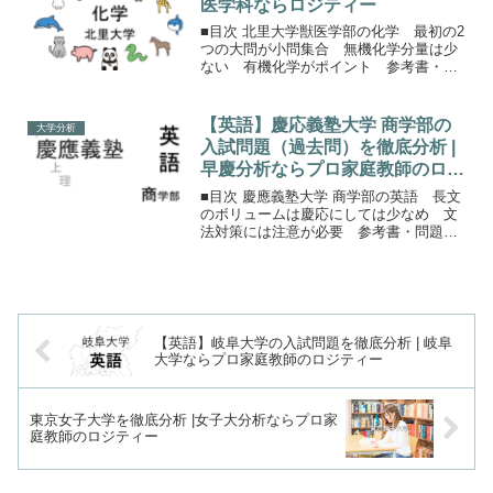
医学科ならロジティー
■目次 北里大学獣医学部の化学 最初の2
つの大問が小問集合 無機化学分量は少
ない 有機化学がポイント 参考書・問
題集 まとめ保護者の方へ北里大学 獣医
学部の化学北里大学の理科は化学、生
物、物理から1科目選択します。配点は他
【英語】慶応義塾大学 商学部の
大学分析
の2科目と同様の1...
入試問題（過去問）を徹底分析 |
早慶分析ならプロ家庭教師のロジ
ティー
■目次 慶應義塾大学 商学部の英語 長文
のボリュームは慶応にしては少なめ 文
法対策には注意が必要 参考書・問題
集 まとめ保護者の方へ慶應義塾大学 商
学部の英語慶応義塾大学の商学部では、A
方式（定員多い） B方式（定員少なめ）
があります。A方...
【英語】岐阜大学の入試問題を徹底分析 | 岐阜
大学ならプロ家庭教師のロジティー
東京女子大学を徹底分析 |女子大分析ならプロ家
庭教師のロジティー