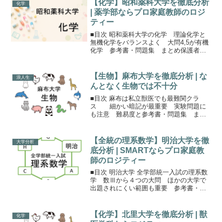
【化学】昭和薬科大学を徹底分析
化学
部統一入...
| 薬学部ならプロ家庭教師のロジ
ティー
■目次 昭和薬科大学の化学 理論化学と
無機化学をバランスよく 大問4,5が有機
化学 参考書・問題集 まとめ保護者の
方へ昭和薬科大学の化学昭和薬科大学
（Amazonリンク）では、理科は化学が必
須。薬学部では化学は最重要科目。大学
【生物】麻布大学を徹底分析 | な
浪人生
入学後も最重要...
んとなく生物では不十分
■目次 麻布は私立獣医でも最難関クラ
ス 細かい暗記が最重要 実験問題に
も注意 難易度と参考書・問題集 まと
め保護者の方へ麻布の生物は細かい暗記
が要求される理科の時間は60分で、英語
や数学と同様に、全編で選択式となって
【全統の理系数学】明治大学を徹
大学分析
います。理科は他の私立...
底分析 | SMARTならプロ家庭教
師のロジティー
■目次 明治大学 全学部統一入試の理系数
学 数Ⅲから４つの大問 ほかの大学で
出題されにくい範囲も重要 参考書・問
題集 まとめ保護者の方へ明治大学 全学
部統一入試の理系数学明治大学の学力が
重要な入試である一般選抜は、全学部統
【化学】北里大学を徹底分析 | 獣
化学
一入学試験学部別入...