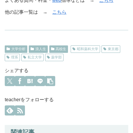
よくある質問・料金・
web
指導などは →
こちら
他の記事一覧は →
こちら
大学分析
浪人生
高校生
昭和薬科大学
東京都
理系
私立大学
薬学部
シェアする
teacherをフォローする
関連記事