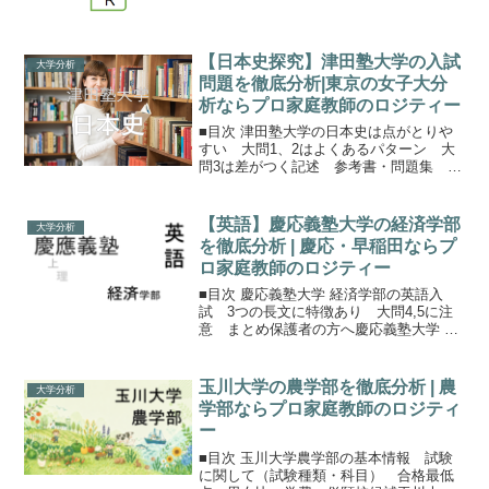
めの基本情報学習院大学の理学部には4つ
の学科があります。 数学科 物理学科 化
学科 生命科学科...
【日本史探究】津田塾大学の入試
大学分析
問題を徹底分析|東京の女子大分
析ならプロ家庭教師のロジティー
■目次 津田塾大学の日本史は点がとりや
すい 大問1、2はよくあるパターン 大
問3は差がつく記述 参考書・問題集 ま
とめ保護者の方へ津田塾大学の日本史は
ベーシック津田塾大学にはA方式（独自試
験のみ）A方式（外部試験利用 ＋ 独自試
【英語】慶応義塾大学の経済学部
大学分析
験）B方式（...
を徹底分析 | 慶応・早稲田ならプ
ロ家庭教師のロジティー
■目次 慶応義塾大学 経済学部の英語入
試 3つの長文に特徴あり 大問4,5に注
意 まとめ保護者の方へ慶応義塾大学 経
済学部の英語入試慶応大学の経済学部に
とって、英語は最重要科目。PEARL入試
という、英語で経済学を学ぶ慶應独自の
玉川大学の農学部を徹底分析 | 農
大学分析
入試も定員が...
学部ならプロ家庭教師のロジティ
ー
■目次 玉川大学農学部の基本情報 試験
に関して（試験種類・科目） 合格最低