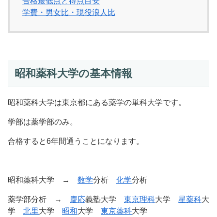
合格最低点と得点目安
学費・男女比・現役浪人比
昭和薬科大学の基本情報
昭和薬科大学は東京都にある薬学の単科大学です。
学部は薬学部のみ。
合格すると6年間通うことになります。
昭和薬科大学 →
数学
分析
化学
分析
薬学部分析 →
慶応
義塾大学
東京理科
大学
星薬科
大
学
北里
大学
昭和
大学
東京薬科
大学