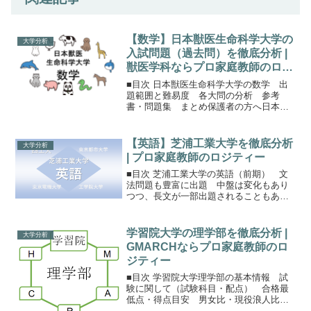
【数学】日本獣医生命科学大学の
大学分析
入試問題（過去問）を徹底分析 |
獣医学科ならプロ家庭教師のロジ
ティー
■目次 日本獣医生命科学大学の数学 出
題範囲と難易度 各大問の分析 参考
書・問題集 まとめ保護者の方へ日本獣
医生命科学大学の数学日獣の数学は100点
満点。日獣は試験方式の名前が微妙に変
わりますが、基本的な科目や形式は同じ
【英語】芝浦工業大学を徹底分析
大学分析
です。独自試験で数学...
| プロ家庭教師のロジティー
■目次 芝浦工業大学の英語（前期） 文
法問題も豊富に出題 中盤は変化もあり
つつ、長文が一部出題されることもあ
る 後半は長文主体だが、多様なパター
ンを持っている まとめ保護者の方へ芝
浦工業大学の英語芝浦工業大学のメイン
学習院大学の理学部を徹底分析 |
大学分析
の入試は前期と全学部統一...
GMARCHならプロ家庭教師のロ
ジティー
■目次 学習院大学理学部の基本情報 試
験に関して（試験科目・配点） 合格最
低点・得点目安 男女比・現役浪人比・
学費学習院大学の理学部に合格するのた