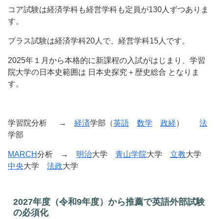
コア試験は経済学科も経営学科も定員が130人ずつありま
す。
プラス試験は経済学科20人で、経営学科15人です。
2025年１月から本格的に新課程の入試がはじまり、学習
院大学の日本史範囲は 日本史探究＋歴史総合 となりま
す。
学習院分析 →
経済
学部（
英語
数学
政経
）
法
学部
MARCH
分析 →
明治
大学
青山学院
大学
立教
大学
中央
大学
法政
大学
2027年度（令和9年度）から推薦で英語外部試験
の必須化