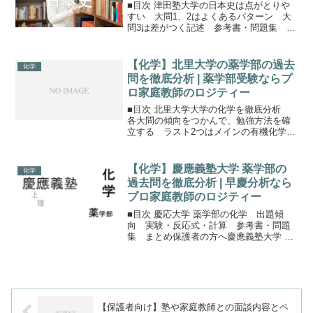
■目次 津田塾大学の日本史は点がとりや
すい 大問1、2はよくあるパターン 大
問3は差がつく記述 参考書・問題集 ま
とめ保護者の方へ津田塾大学の日本史は
ベーシック津田塾大学にはA方式（独自試
験のみ）A方式（外部試験利用 ＋ 独自試
【化学】北里大学の薬学部の過去
化学
験）B方式（...
問を徹底分析 | 薬学部受験ならプ
ロ家庭教師のロジティー
■目次 北里大学大学の化学を徹底分析
各大問の傾向をつかんで、勉強方法を確
立する ラスト2つはメインの有機化学
参考書・問題集 まとめ保護者の方へ北
里大学の化学を徹底分析北里大学 薬学部
の化学は、私立薬学部によくあるパター
【化学】慶應義塾大学 薬学部の
化学
ンがしっかり詰まっ...
過去問を徹底分析 | 早慶分析なら
プロ家庭教師のロジティー
■目次 慶応大学 薬学部の化学 出題傾
向 実験・反応式・計算 参考書・問題
集 まとめ保護者の方へ慶應義塾大学 薬
学部の化学慶応大学の薬学部は、化学の
配点が高くなっています。英数が100点ず
つに対して、化学は150点満点。薬学部で
学ぶことを考...
【保護者向け】塾や家庭教師との面談内容とペ