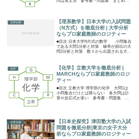
問は英文法 参考書・問題集 まとめ保
護者の方へ明治大学農学部の英語は難し
い？明治大学農学部の英語はなかなかに
ハイレベルです。ただし、文系学部など
と比較して文章量が少なく、...
【理系数学】日本大学の入試問題
大学分析
（N方式）を徹底分析 | 大学分析
ならプロ家庭教師のロジティー
■目次 日本大学N方式の数学 小問集合
である大問1分析と対策 確率が頻出の大
問2分析と対策 数Ⅱから出題される大問
3分析と対策 数Bの大問4と5分析と対
策 数Ⅲの大問6分析と対策 まとめ日本
大学（N方式）の理系数学日本大学のメイ
【化学】立教大学を徹底分析 |
化学
ンの入試に...
MARCHならプロ家庭教師のロジ
ティー
■目次 立教大学 理学部の化学 大問1は
小問集合だけとは限らない 各大問は計
算や反応式が多い 参考書・問題集 ま
とめ保護者の方へ立教大学 理学部の化学
理学部では理科は必須ですが、学科によ
って理科の選択できる科目が異なりま
す。また、2026年...
【日本史探究】津田塾大学の入試
大学分析
問題を徹底分析|東京の女子大分
析ならプロ家庭教師のロジティー