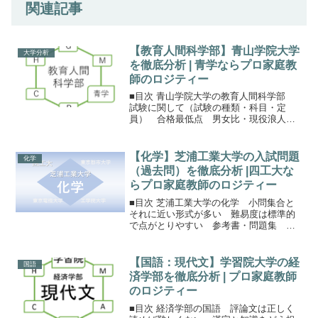
関連記事
【教育人間科学部】青山学院大学
大学分析
を徹底分析 | 青学ならプロ家庭教
師のロジティー
■目次 青山学院大学の教育人間科学部
試験に関して（試験の種類・科目・定
員） 合格最低点 男女比・現役浪人比
率・学費青山学院大学の教育人間科学部
青山学院大学の中で、教育と心理にスポ
ットをあてた文系学部が、教育人間科学
【化学】芝浦工業大学の入試問題
化学
部です。「臨床」 「発達...
（過去問）を徹底分析 |四工大な
らプロ家庭教師のロジティー
■目次 芝浦工業大学の化学 小問集合と
それに近い形式が多い 難易度は標準的
で点がとりやすい 参考書・問題集 ま
とめ保護者の方へ芝浦工業大学の化学芝
浦工業大学の理科は、化学と物理であれ
ば全学部の入試科目として利用できま
【国語：現代文】学習院大学の経
国語
す。（物理4題と化学4題...
済学部を徹底分析 | プロ家庭教師
のロジティー
■目次 経済学部の国語 評論文は正しく