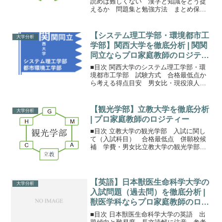
読めば難しくない 漢字と知識をどう捉
えるか 問題集と勉強方法 まとめ保護
者の方へ学習院大学の経済学部の国語学
習院大学の経済学部では、国語と英語は
必須科目です。英語の配点が150点と若干
【システム理工学部・環境都市工
大学分析
高いですが、国語も...
学部】関西大学を徹底分析 | 関関
同立ならプロ家庭教師のロジティ
ー
■目次 関西大学のシステム理工学部・環
境都市工学部 試験方式 合格最低点か
ら考える得点目安 男女比・現役浪人比
関西大学のシステム理工学部・環境都市
工学部関西大学には〇〇工学部とつく理
系学部が3学部あります。システム理工学
【観光学部】立教大学を徹底分析
大学分析
部 環境都市工学部は...
| プロ家庭教師のロジティー
■目次 立教大学の観光学部 入試に関し
て（入試科目） 合格最低点 併願校候
補 学費・男女比立教大学の観光学部観
光学部は日本中にそこまで多くなく、私
立大学では立教大学がトップの１つと言
われています。立教大学の中でも看板学
部の１つにカウントする...
【英語】日本獣医生命科学大学の
大学分析
入試問題（過去問）を徹底分析 |
獣医学科ならプロ家庭教師のロジ
ティー
■目次 日本獣医生命科学大学の英語 出