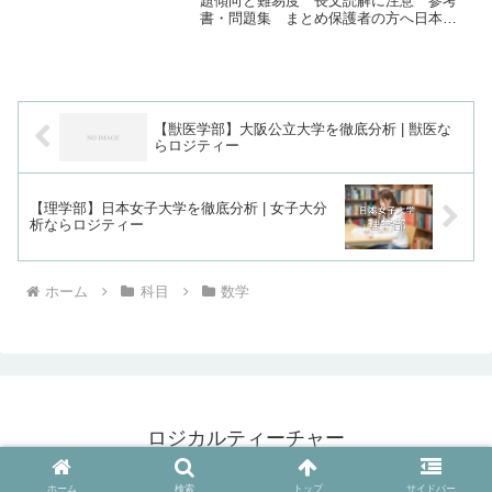
題傾向と難易度 長文読解に注意 参考
書・問題集 まとめ保護者の方へ日本獣
医生命科学の英語日獣の英語は100点満
点。独自試験で英語があるのは、第１回
と第３回になります。1回試験と3回試験
が英数理のすべてが...
【獣医学部】大阪公立大学を徹底分析 | 獣医な
らロジティー
【理学部】日本女子大学を徹底分析 | 女子大分
析ならロジティー
ホーム
科目
数学
ロジカルティーチャー
© 2015 ロジカルティーチャー.
ホーム
検索
トップ
サイドバー