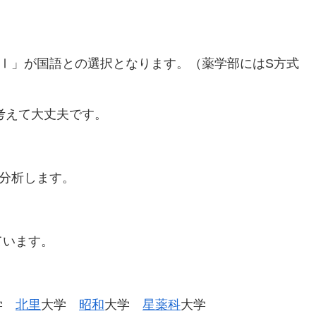
Ⅰ」が国語との選択となります。（薬学部にはS方式
考えて大丈夫です。
分析します。
ています。
学
北里
大学
昭和
大学
星薬科
大学