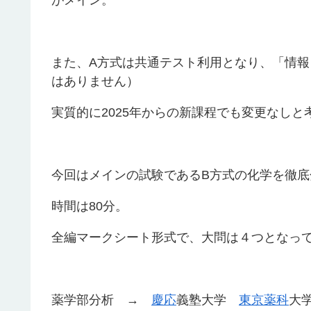
がメイン。
また、A方式は共通テスト利用となり、「情報
はありません）
実質的に2025年からの新課程でも変更なしと
今回はメインの試験であるB方式の化学を徹底
時間は80分。
全編マークシート形式で、大問は４つとなっ
薬学部分析 →
慶応
義塾大学
東京薬科
大