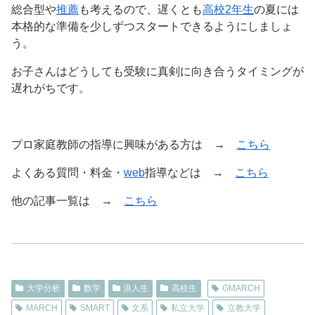
総合型や
推薦
も考えるので、遅くとも
高校2年生
の夏には
本格的な準備を少しずつスタートできるようにしましょ
う。
お子さんはどうしても受験に真剣に向き合うタイミングが
遅れがちです。
プロ家庭教師の指導に興味がある方は →
こちら
よくある質問・料金・
web
指導などは →
こちら
他の記事一覧は →
こちら
大学分析
数学
浪人生
高校生
GMARCH
MARCH
SMART
文系
私立大学
立教大学