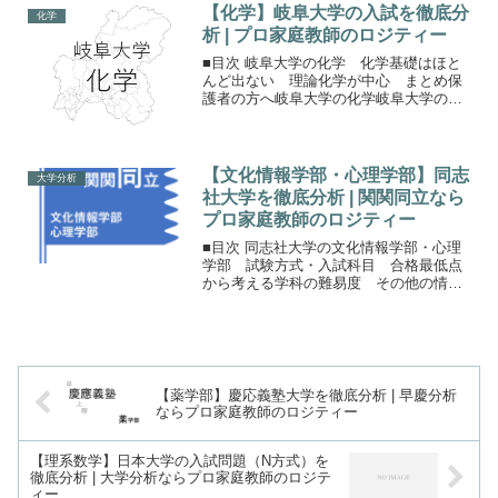
式400人 Ｂ方式200人合計で600人が定員
【化学】岐阜大学の入試を徹底分
化学
となってい...
析 | プロ家庭教師のロジティー
■目次 岐阜大学の化学 化学基礎はほと
んど出ない 理論化学が中心 まとめ保
護者の方へ岐阜大学の化学岐阜大学の化
学は、医学部とほかの学部で微妙に異な
ります。理科の負担は医学科では2科目と
重いですが、他の学部では1科目。（医学
科は大問4つ、他の...
【文化情報学部・心理学部】同志
大学分析
社大学を徹底分析 | 関関同立なら
プロ家庭教師のロジティー
■目次 同志社大学の文化情報学部・心理
学部 試験方式・入試科目 合格最低点
から考える学科の難易度 その他の情報
（学費・男女比）文化情報学部・心理学
部同志社大学には14の学部があり、文化
情報学部と心理学部は文理融合。入試は
理系科目で受験できる...
【薬学部】慶応義塾大学を徹底分析 | 早慶分析
ならプロ家庭教師のロジティー
【理系数学】日本大学の入試問題（N方式）を
徹底分析 | 大学分析ならプロ家庭教師のロジテ
ィー