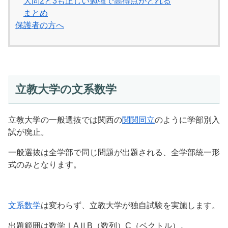
大問2と3も正しい勉強で高得点がとれる
まとめ
保護者の方へ
立教大学の文系数学
立教大学の一般選抜では関西の
関関同立
のように学部別入
試が廃止。
一般選抜は全学部で同じ問題が出題される、全学部統一形
式のみとなります。
文系数学
は変わらず、立教大学が独自試験を実施します。
出題範囲は数学ⅠAⅡB（数列）C（ベクトル）。