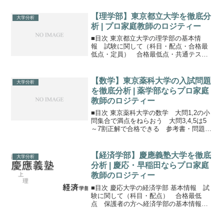
学 政治経済学部の政治経済明治大学の政
治経済は選択科目。学部別の試験でも全
【理学部】東京都立大学を徹底分
大学分析
学部統一でも、 歴史、...
析 | プロ家庭教師のロジティー
■目次 東京都立大学の理学部の基本情
報 試験に関して（科目・配点・合格最
低点・定員） 合格最低点・共通テスト
と2次試験での得点目安 学費保護者の方
へ東京都立大学の理学部の基本情報東京
都立大学は、東京都の公立大学。都内の
【数学】東京薬科大学の入試問題
大学分析
国公立総合大学としては...
を徹底分析 | 薬学部ならプロ家庭
教師のロジティー
■目次 東京薬科大学の数学 大問1,2の小
問集合で満点をねらおう 大問3,4,5は5
～7割正解で合格できる 参考書・問題
集 まとめ保護者の方へ東京薬科大学の
数学東京薬科大学では、数学の独自試験
があるのはB方式のみ。A方式とS方式に
【経済学部】慶應義塾大学を徹底
大学分析
も数学の試...
分析 | 慶応・早稲田ならプロ家庭
教師のロジティー
■目次 慶応大学の経済学部 基本情報 試
験に関して（科目・配点） 合格最低
点 保護者の方へ経済学部の基本情報慶
応義塾大学の経済学部には、経済学科の
みとなっています。試験方式は2方式Ａ方