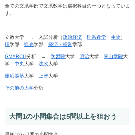
全ての文系学部で文系数学は選択科目の一つとなっていま
す。
立教大学 → 入試分析（
政治経済
理系数学
生物
）
理
学部
観光
学部
経済・経営
学部
GMARCH
分析 →
学習院
大学
明治
大学
青山学院
大
学
中央
大学
法政
大学
慶応義塾
大学
上智
大学
その他の大学
分析
大問1の小問集合は5問以上を狙おう
最初は6～7問の小問集合。