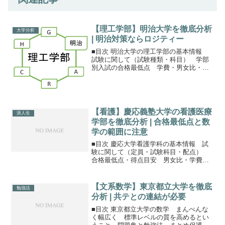
【理工学部】明治大学を徹底分析
大学分析
| 明治対策ならロジティー
■目次 明治大学の理工学部の基本情報
試験に関して（試験種類・科目） 学部
別入試の合格最低点 学費・男女比・現
役浪人比明治大学 理工学部の基本情報理
工学部は8学科。明治大学の理系学部は農
学部があり、文理の中間にあたる学部
が、商学部・経営学部...
【看護】慶応義塾大学の看護医療
浪人生
学部を徹底分析 | 合格最低点と数
学の範囲に注意
■目次 慶応大学看護学科の基本情報 試
験に関して（定員・試験科目・配点）
合格最低点・得点目安 男女比・学費慶
應義塾大学大学の看護学科の基本情報慶
應（慶応）大学はいわずと知れた日本で
最も難易度の高い私立大学の一つ。特に
【文系数学】東京都立大学を徹底
勉強法
医学部は東大理Ⅲ（医学...
分析 | 共テとの連結が必要
■目次 東京都立大学の数学 まんべんな
く幅広く 標準レベルの質を高めるとい