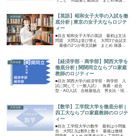
うこと 問題集と勉強法 まとめ保護者
の方へ東京都立大学における数学の重要
性は高い東京都立大学は公立大学（都立
大学）ですので、共通テストが必須。文
【英語】昭和女子大学の入試を徹
大学分析
系学部でも共通テストの...
底分析 | 東京の女子大ならロジテ
ィー
■目次 昭和女子大学の英語 最初は文法
問題 大問2は並び替え 大問3で会話文
最後の2つが長文読解 まとめ 保護者
の方へ昭和女子の英語昭和女子大学の一
般入試は1月末にあるA日程がメイン。定
員が多く、試験としても取り組みやすい
【経済学部・商学部】関西大学を
大学分析
です。次いで2...
徹底分析 | 関関同立ならプロ家庭
教師のロジティー
■目次 関西大学の経済学部・商学部 入
試に関して（一般入試） 推薦・総合
型・AO入試 合格最低点 男女比・現役
浪人比関西大学の経済学部と商学部関西
大学には14の学部があり、歴史ある経済
系の学部として経済学部と商学部があり
【数学】工学院大学を徹底分析 |
大学分析
ます。文系学部として...
四工大ならプロ家庭教師のロジテ
ィー
■目次 工学院大学の数学 最初は小問集
合 大問2,3は数Bと数Ⅱ 最後は微積
問題集 まとめ 保護者の方へ工学院大学