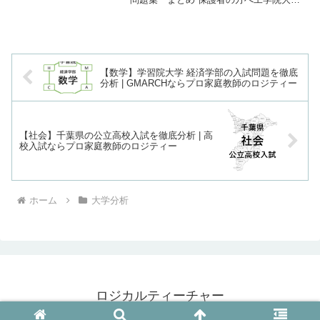
の数学工学院大学では主に、一般選抜各
種推薦選抜があります。一般選抜にはS日
程（全額統一）A日程（前期）英語学部試
験利用B日程...
【数学】学習院大学 経済学部の入試問題を徹底
分析 | GMARCHならプロ家庭教師のロジティー
【社会】千葉県の公立高校入試を徹底分析 | 高
校入試ならプロ家庭教師のロジティー
ホーム
大学分析
ロジカルティーチャー
© 2015 ロジカルティーチャー.